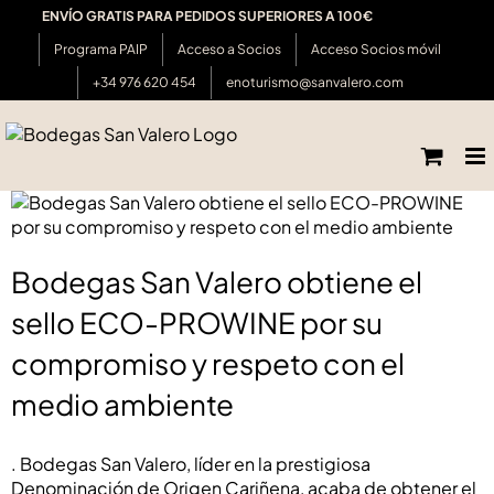
Saltar
ENVÍO GRATIS PARA PEDIDOS SUPERIORES A 100€
al
Programa PAIP
Acceso a Socios
Acceso Socios móvil
contenido
+34 976 620 454
enoturismo@sanvalero.com
Bodegas San Valero obtiene el sello ECO-
PROWINE por su compromiso y respeto con el
medio ambiente
Bodegas San Valero obtiene el
sello ECO-PROWINE por su
compromiso y respeto con el
medio ambiente
. Bodegas San Valero, líder en la prestigiosa
Denominación de Origen Cariñena, acaba de obtener el