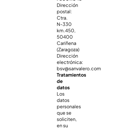
Dirección
postal:
Ctra.
N-330
km.450,
50400
Cariñena
(Zaragoza)
Dirección
electrónica:
bsv@sanvalero.com
Tratamientos
de
datos
Los
datos
personales
que se
soliciten,
en su