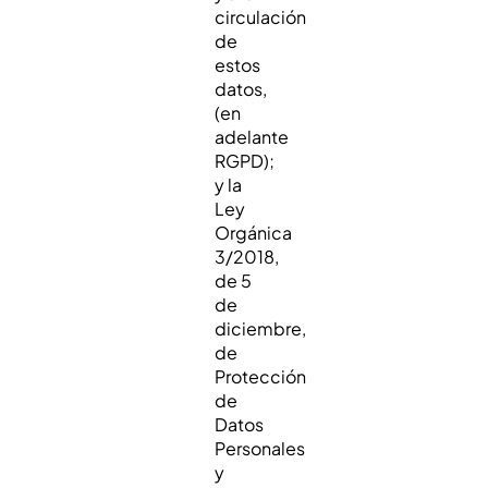
circulación
de
estos
datos,
(en
adelante
RGPD);
y la
Ley
Orgánica
3/2018,
de 5
de
diciembre,
de
Protección
de
Datos
Personales
y