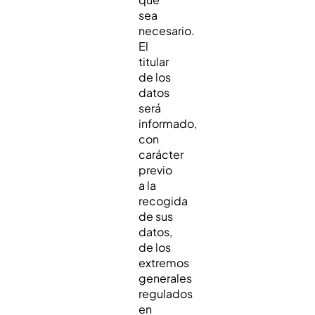
sea
necesario.
El
titular
de los
datos
será
informado,
con
carácter
previo
a la
recogida
de sus
datos,
de los
extremos
generales
regulados
en