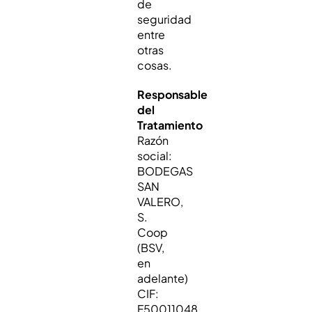
de
seguridad
entre
otras
cosas.
Responsable
del
Tratamiento
Razón
social:
BODEGAS
SAN
VALERO,
S.
Coop
(BSV,
en
adelante)
CIF:
F50011048