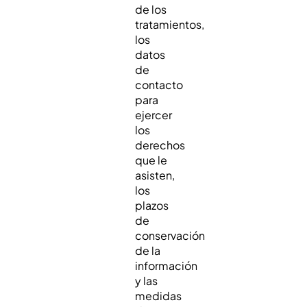
de los
tratamientos,
los
datos
de
contacto
para
ejercer
los
derechos
que le
asisten,
los
plazos
de
conservación
de la
información
y las
medidas