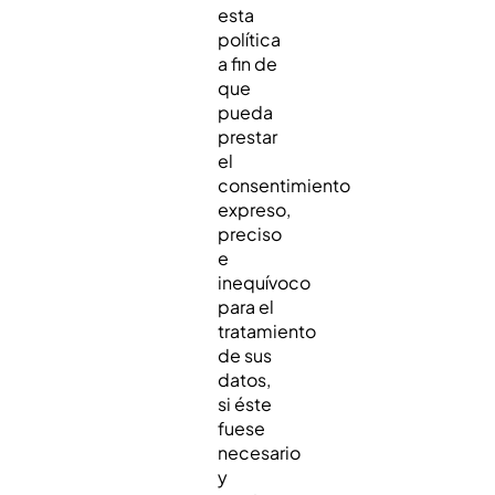
esta
política
a fin de
que
pueda
prestar
el
consentimiento
expreso,
preciso
e
inequívoco
para el
tratamiento
de sus
datos,
si éste
fuese
necesario
y