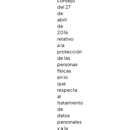
consejo
del 27
de
abril
de
2016
relativo
a la
protección
de las
personas
físicas
en lo
que
respecta
al
tratamiento
de
datos
personales
y a la