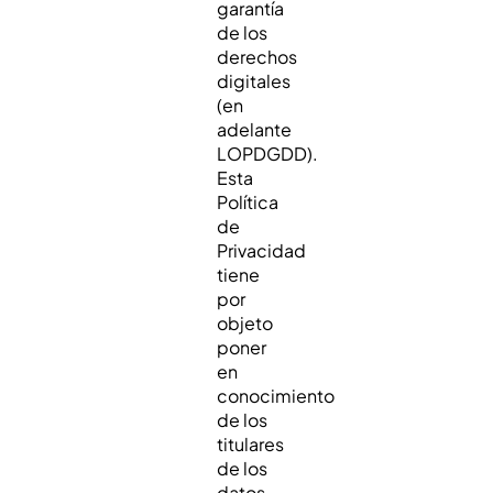
garantía
de los
derechos
digitales
(en
adelante
LOPDGDD).
Esta
Política
de
Privacidad
tiene
por
objeto
poner
en
conocimiento
de los
titulares
de los
datos