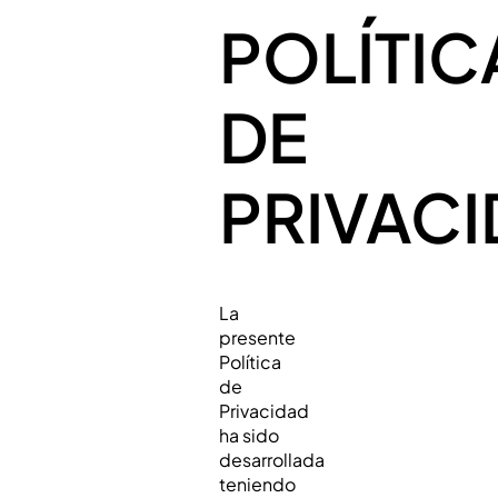
POLÍTIC
DE
PRIVAC
La
presente
Política
de
Privacidad
ha sido
desarrollada
teniendo