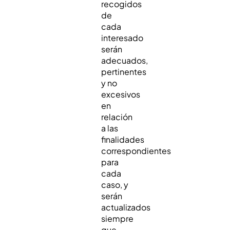
recogidos
de
cada
interesado
serán
adecuados,
pertinentes
y no
excesivos
en
relación
a las
finalidades
correspondientes
para
cada
caso, y
serán
actualizados
siempre
que