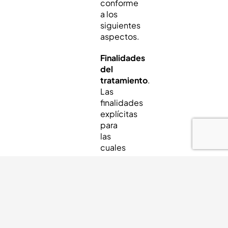
conforme
a los
siguientes
aspectos.
Finalidades
del
tratamiento
.
Las
finalidades
explícitas
para
las
cuales
se
llevan
a cabo
cada
uno de
los
tratamientos