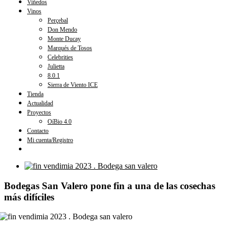
Viñedos
Vinos
Perçebal
Don Mendo
Monte Ducay
Marqués de Tosos
Celebrities
Julietta
8.0.1
Sierra de Viento ICE
Tienda
Actualidad
Proyectos
OíBio 4.0
Contacto
Mi cuenta/Registro
Ver
imagen
más
Bodegas San Valero pone fin a una de las cosechas
grande
más difíciles