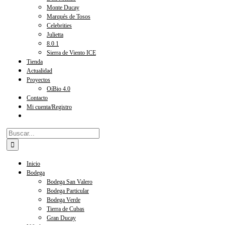
Monte Ducay
Marqués de Tosos
Celebrities
Julietta
8.0.1
Sierra de Viento ICE
Tienda
Actualidad
Proyectos
OíBio 4.0
Contacto
Mi cuenta/Registro
Buscar:
Inicio
Bodega
Bodega San Valero
Bodega Particular
Bodega Verde
Tierra de Cubas
Gran Ducay