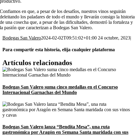
productivo.
Confiamos en que, a pesar de los desafíos, nuestros vinos seguirán
deleitando los paladares de todo el mundo y llevarán consigo la historia
de una cosecha que, a pesar de las dificultades, demostró la fortaleza y
la pasión que caracterizan a Bodegas San Valero.
Bodegas San Valero
2024-02-02T09:51:02+01:00
24 octubre, 2023
|
Para compartir esta historia, elija cualquier plataforma
Facebook
X
Reddit
LinkedIn
WhatsApp
Telegram
Tumblr
Pinterest
Vk
Xing
Correo
Artículos relacionados
electrónico
Bodegas San Valero suma cinco medallas en el Concurso
Internacional Garnachas del Mundo
Bodegas San Valero lanza “Bendita Mesa”, una ruta
gastronómica por Aragón en Semana Santa maridada con sus