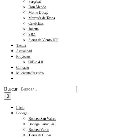
Perçebal
Don Mendo
Monte Ducay
Marqués de Tosos
Celebrities
Julietta
8.0.1
Sierra de Viento ICE
Tienda
Actualidad
Proyectos
OíBio 4.0
Contacto
Mi cuenta/Registro
Buscar:
Inicio
Bodega
Bodega San Valero
Bodega Particular
Bodega Verde
Tierra de Cubas