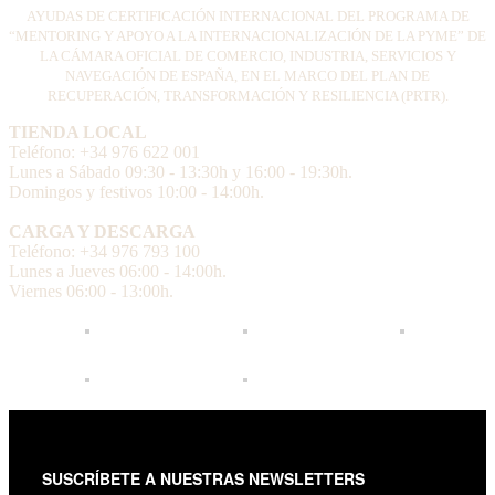
AYUDAS DE CERTIFICACIÓN INTERNACIONAL DEL PROGRAMA DE
“MENTORING Y APOYO A LA INTERNACIONALIZACIÓN DE LA PYME” DE
LA CÁMARA OFICIAL DE COMERCIO, INDUSTRIA, SERVICIOS Y
NAVEGACIÓN DE ESPAÑA, EN EL MARCO DEL PLAN DE
RECUPERACIÓN, TRANSFORMACIÓN Y RESILIENCIA (PRTR).
TIENDA LOCAL
Teléfono: +34 976 622 001
Lunes a Sábado 09:30 - 13:30h y 16:00 - 19:30h.
Domingos y festivos 10:00 - 14:00h.
CARGA Y DESCARGA
Teléfono: +34 976 793 100
Lunes a Jueves 06:00 - 14:00h.
Viernes 06:00 - 13:00h.