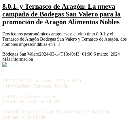
8.0.1. y Ternasco de Aragón: La nueva
campaña de Bodegas San Valero para la
promoción de Aragón Alimentos Nobles
Dos iconos gastronómicos aragoneses: el vino tinto 8.0.1 y el
Ternasco de Aragón Bodegas San Valero y Ternasco de Aragón, dos
nombres imprescindibles en
[...]
Bodegas San Valero
2024-03-14T13:40:43+01:00
6 marzo, 2024
|
Más información
DIRECCIÓN: Ctra. Nacional 330, km 450
50400 Cariñena (Zaragoza), España
EMAIL: bsv@sanvalero.com
TELÉFONO: +34 976 620 400
HORARIO: Lunes a sábado 09:30-13:30h y 16:00-19:30h
Domingo 10:00-14:00h