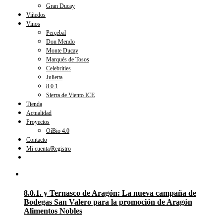
Gran Ducay
Viñedos
Vinos
Perçebal
Don Mendo
Monte Ducay
Marqués de Tosos
Celebrities
Julietta
8.0.1
Sierra de Viento ICE
Tienda
Actualidad
Proyectos
OíBio 4.0
Contacto
Mi cuenta/Registro
8.0.1. y Ternasco de Aragón: La nueva campaña de
Bodegas San Valero para la promoción de Aragón
Alimentos Nobles