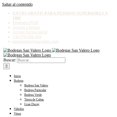
Saltar al contenido
ENVÍO GRATIS PARA PEDIDOS SUPERIORES A
100€
Programa PAIP
Acceso a Socios
Acceso Socios móvil
+34 976 620 454
enoturismo@sanvalero.com
Buscar:
Inicio
Bodega
Bodega San Valero
Bodega Particular
Bodega Verde
Tierra de Cubas
Gran Ducay
Viñedos
Vinos