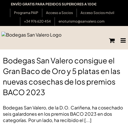
Saltar
ENVÍO GRATIS PARA PEDIDOS SUPERIORES A 100€
al
Programa PAIP
Acceso a Socios
Acceso Socios móvil
contenido
+34 976 620 454
enoturismo@sanvalero.com
Bodegas San Valero consigue el Gran Baco de
Oro y 5 platas en las nuevas cosechas de los
premios BACO 2023
Bodegas San Valero consigue el
Gran Baco de Oro y 5 platas en las
nuevas cosechas de los premios
BACO 2023
Bodegas San Valero, de la D.O. Cariñena, ha cosechado
seis galardones en los premios BACO 2023 en dos
categorías. Por un lado, ha recibido el
[...]