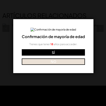
ARTÍCULOS RELACIONADOS
Bodegas San Valero inicia la vendimia 2026 con uva
Chardonnay y una previsión de cosecha un 10%
superior a la del año pasado
Confirmación de mayoría de edad
Tienes que tener
18
años para acceder.
SÍ
NO