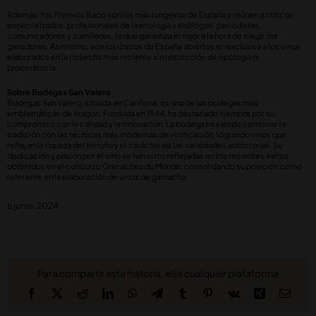
Además, los Premios Baco son los más longevos de España y reúnen a críticos
especializados, profesionales de la enología y enólogos, periodistas,
comunicadores y sumilleres, lo que garantiza el rigor a la hora de elegir los
ganadores. Asimismo, son los únicos de España abiertos en exclusiva a los vinos
elaborados en la cosecha más reciente sin restricción de tipología ni
procedencia.
Sobre Bodegas San Valero
Bodegas San Valero, situada en Cariñena, es una de las bodegas más
emblemáticas de Aragón. Fundada en 1944, ha destacado siempre por su
compromiso con la calidad y la innovación. La bodega ha sabido combinar la
tradición con las técnicas más modernas de vinificación, logrando vinos que
reflejan la riqueza del terruño y el carácter de las variedades autóctonas. Su
dedicación y pasión por el vino se han visto reflejadas en los recientes éxitos
obtenidos en el concurso Grenaches du Monde, consolidando su posición como
referente en la elaboración de vinos de garnacha.
6 junio, 2024
Para compartir esta historia, elija cualquier plataforma
Facebook
X
Reddit
LinkedIn
WhatsApp
Telegram
Tumblr
Pinterest
Vk
Xing
Corre
elect