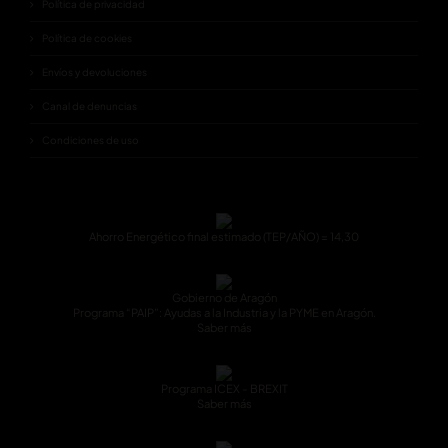
Política de privacidad
Política de cookies
Envíos y devoluciones
Canal de denuncias
Condiciones de uso
Ahorro Energético final estimado (TEP/AÑO) = 14,30
Gobierno de Aragón
Programa “PAIP”: Ayudas a la Industria y la PYME en Aragón.
Saber más
Programa ICEX - BREXIT
Saber más