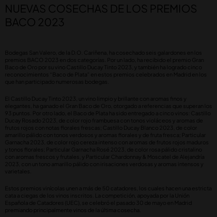
NUEVAS COSECHAS DE LOS PREMIOS
BACO 2023
Bodegas San Valero, de la D.O. Cariñena, ha cosechado seis galardones en los
premios BACO 2023 en dos categorías. Por un lado, ha recibido el premio Gran
Baco de Oro por su vino Castillo Ducay Tinto 2023, y también ha logrado cinco
reconocimientos “Baco de Plata” en estos premios celebrados en Madrid en los
que han participado numerosas bodegas.
El Castillo Ducay Tinto 2023, un vino limpio y brillante con aromas finos y
elegantes, ha ganado el Gran Baco de Oro, otorgado a referencias que superan los
93 puntos. Por otro lado, el Baco de Plata ha sido entregado a cinco vinos: Castillo
Ducay Rosado 2023, de color rojo frambuesa con tonos violáceos y aromas de
frutos rojos con notas florales frescas; Castillo Ducay Blanco 2023, de color
amarillo pálido con tonos verdosos y aromas florales y de fruta fresca; Particular
Garnacha 2023, de color rojo cereza intenso con aromas de frutos rojos maduros
y tonos florales; Particular Garnacha Rosé 2023, de color rosa pálido cristalino
con aromas frescos y frutales, y Particular Chardonnay & Moscatel de Alejandría
2023, con un tono amarillo pálido con irisaciones verdosas y aromas intensos y
varietales.
Estos premios vinícolas unen a más de 50 catadores, los cuales hacen una estricta
cata a ciegas de los vinos inscritos. La competición, apoyada por la Unión
Española de Catadores (UEC), se celebró el pasado 30 de mayo en Madrid
premiando principalmente vinos de la última cosecha.