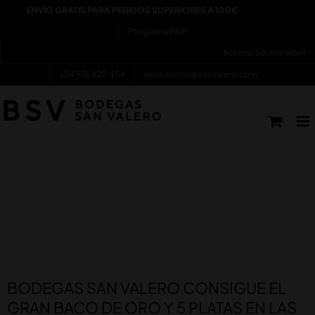
Saltar
ENVÍO GRATIS PARA PEDIDOS SUPERIORES A 100€
al
contenido
Programa PAIP
Acceso Socios móvil
+34 976 620 454
enoturismo@sanvalero.com
Ver
imagen
más
BODEGAS SAN VALERO CONSIGUE EL
grande
GRAN BACO DE ORO Y 5 PLATAS EN LAS