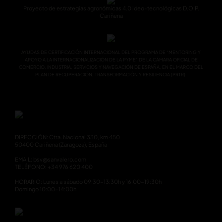
Proyecto de estrategias agronómicas 4.0 ideo-tecnológicas D.O.P.
Cariñena
AYUDAS DE CERTIFICACIÓN INTERNACIONAL DEL PROGRAMA DE “MENTORING Y
APOYO A LA INTERNACIONALIZACIÓN DE LA PYME” DE LA CÁMARA OFICIAL DE
COMERCIO, INDUSTRIA, SERVICIOS Y NAVEGACIÓN DE ESPAÑA, EN EL MARCO DEL
PLAN DE RECUPERACIÓN, TRANSFORMACIÓN Y RESILIENCIA (PRTR).
DIRECCIÓN: Ctra. Nacional 330, km 450
50400 Cariñena (Zaragoza), España
EMAIL: bsv@sanvalero.com
TELÉFONO: +34 976 620 400
HORARIO: Lunes a sábado 09:30-13:30h y 16:00-19:30h
Domingo 10:00-14:00h