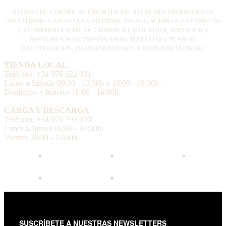
AYUDAS DE CERTIFICACIÓN INTERNACIONAL DEL PROGRAMA DE
“MENTORING Y APOYO A LA INTERNACIONALIZACIÓN DE LA PYME” DE
LA CÁMARA OFICIAL DE COMERCIO, INDUSTRIA, SERVICIOS Y
NAVEGACIÓN DE ESPAÑA, EN EL MARCO DEL PLAN DE
RECUPERACIÓN, TRANSFORMACIÓN Y RESILIENCIA (PRTR).
TIENDA LOCAL
Teléfono: +34 976 622 001
Lunes a Sábado 09:30 - 13:30h y 16:00 - 19:30h.
Domingos y festivos 10:00 - 14:00h.
CARGA Y DESCARGA
Teléfono: +34 976 793 100
Lunes a Jueves 06:00 - 14:00h.
Viernes 06:00 - 13:00h.