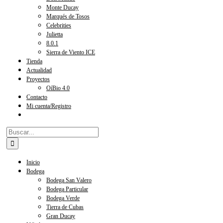
Monte Ducay
Marqués de Tosos
Celebrities
Julietta
8.0.1
Sierra de Viento ICE
Tienda
Actualidad
Proyectos
OíBio 4.0
Contacto
Mi cuenta/Registro
Buscar:
Inicio
Bodega
Bodega San Valero
Bodega Particular
Bodega Verde
Tierra de Cubas
Gran Ducay