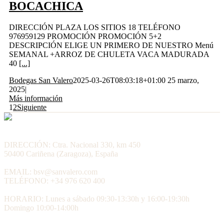
BOCACHICA
DIRECCIÓN PLAZA LOS SITIOS 18 TELÉFONO
976959129 PROMOCIÓN PROMOCIÓN 5+2
DESCRIPCIÓN ELIGE UN PRIMERO DE NUESTRO Menú
SEMANAL +ARROZ DE CHULETA VACA MADURADA
40
[...]
Bodegas San Valero
2025-03-26T08:03:18+01:00
25 marzo,
2025
|
Más información
1
2
Siguiente
DIRECCIÓN: Ctra. Nacional 330, km 450
50400 Cariñena (Zaragoza), España
EMAIL: bsv@sanvalero.com
TELÉFONO: +34 976 620 400
HORARIO: Lunes a sábado 09:30-13:30h y 16:00-19:30h
Domingo 10:00-14:00h