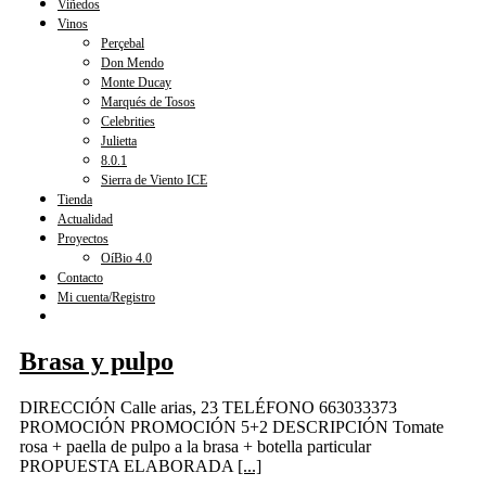
Viñedos
Vinos
Perçebal
Don Mendo
Monte Ducay
Marqués de Tosos
Celebrities
Julietta
8.0.1
Sierra de Viento ICE
Tienda
Actualidad
Proyectos
OíBio 4.0
Contacto
Mi cuenta/Registro
Brasa y pulpo
DIRECCIÓN Calle arias, 23 TELÉFONO 663033373
PROMOCIÓN PROMOCIÓN 5+2 DESCRIPCIÓN Tomate
rosa + paella de pulpo a la brasa + botella particular
PROPUESTA ELABORADA
[...]