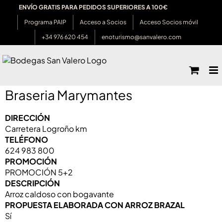
Saltar
ENVÍO GRATIS PARA PEDIDOS SUPERIORES A 100€
al
Programa PAIP
Acceso a Socios
Acceso Socios móvil
contenido
+34 976 620 454
enoturismo@sanvalero.com
Braseria Marymantes
DIRECCIÓN
Carretera Logroño km
TELÉFONO
624 983 800
PROMOCIÓN
PROMOCIÓN 5+2
DESCRIPCIÓN
Arroz caldoso con bogavante
PROPUESTA ELABORADA CON ARROZ BRAZAL
Sí