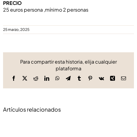
PRECIO
25 euros persona ,mínimo 2 personas
25 marzo, 2025
Para compartir esta historia, elija cualquier
plataforma
Facebook
X
Reddit
LinkedIn
WhatsApp
Telegram
Tumblr
Pinterest
Vk
Xing
Corre
elect
Artículos relacionados
Brasa