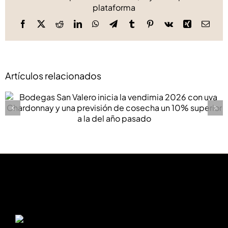
plataforma
Facebook
X
Reddit
LinkedIn
WhatsApp
Telegram
Tumblr
Pinterest
Vk
Xing
Corre
elect
Artículos relacionados
Bodegas San Valero inicia la vendimia 2026 con
uva Chardonnay y una previsión de cosecha un
10% superior a la del año pasado