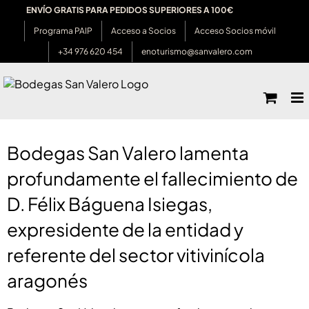
Saltar
ENVÍO GRATIS PARA PEDIDOS SUPERIORES A 100€
al
Programa PAIP
Acceso a Socios
Acceso Socios móvil
contenido
+34 976 620 454
enoturismo@sanvalero.com
Ver
imagen
Bodegas San Valero lamenta
más
grande
profundamente el fallecimiento de
D. Félix Báguena Isiegas,
expresidente de la entidad y
referente del sector vitivinícola
aragonés