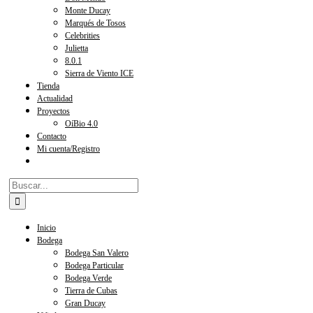
Monte Ducay
Marqués de Tosos
Celebrities
Julietta
8.0.1
Sierra de Viento ICE
Tienda
Actualidad
Proyectos
OíBio 4.0
Contacto
Mi cuenta/Registro
Buscar:
Inicio
Bodega
Bodega San Valero
Bodega Particular
Bodega Verde
Tierra de Cubas
Gran Ducay