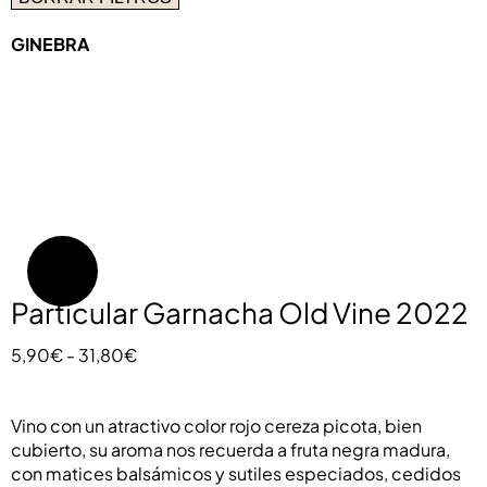
GINEBRA
Oferta!
Particular Garnacha Old Vine 2022
Rango
5,90
€
-
31,80
€
de
precios:
Vino con un atractivo color rojo cereza picota, bien
desde
cubierto, su aroma nos recuerda a fruta negra madura,
5,90€
con matices balsámicos y sutiles especiados, cedidos
hasta