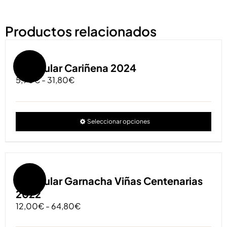
Productos relacionados
Oferta!
Particular Cariñena 2024
Rango
5,90
€
-
31,80
€
de
precios:
desde
Est
Seleccionar opciones
5,90€
pro
hasta
tien
31,80€
múlt
vari
Las
Oferta!
Particular Garnacha Viñas Centenarias
opc
2022
se
Rango
12,00
€
-
64,80
€
pue
de
eleg