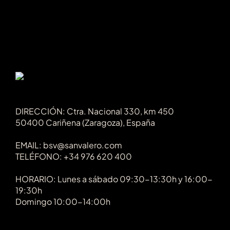
pue
eleg
en
la
pág
de
pro
DIRECCIÓN: Ctra. Nacional 330, km 450
50400 Cariñena (Zaragoza), España
EMAIL: bsv@sanvalero.com
TELÉFONO: +34 976 620 400
HORARIO: Lunes a sábado 09:30-13:30h y 16:00-
19:30h
Domingo 10:00-14:00h