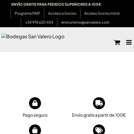
Saltar
ENVÍO GRATIS PARA PEDIDOS SUPERIORES A 100€
al
Programa PAIP
Acceso a Socios
Acceso Socios móvil
contenido
+34 976 620 454
enoturismo@sanvalero.com
Pago seguro
Envío gratis a partir de 100€