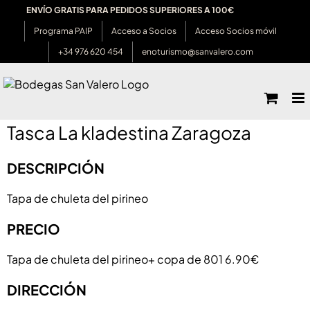
Saltar
ENVÍO GRATIS PARA PEDIDOS SUPERIORES A 100€
al
Programa PAIP
Acceso a Socios
Acceso Socios móvil
contenido
+34 976 620 454
enoturismo@sanvalero.com
Tasca La kladestina Zaragoza
DESCRIPCIÓN
Tapa de chuleta del pirineo
PRECIO
Tapa de chuleta del pirineo+ copa de 801 6.90€
DIRECCIÓN