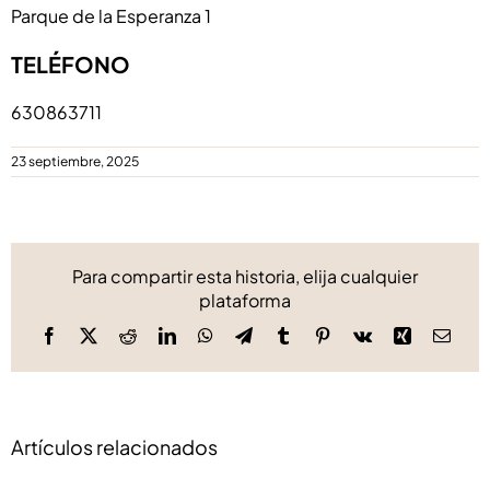
Parque de la Esperanza 1
TELÉFONO
630863711
23 septiembre, 2025
Para compartir esta historia, elija cualquier
plataforma
Facebook
X
Reddit
LinkedIn
WhatsApp
Telegram
Tumblr
Pinterest
Vk
Xing
Corre
elect
Artículos relacionados