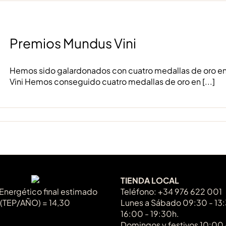
Premios Mundus Vini
Hemos sido galardonados con cuatro medallas de oro en
Vini Hemos conseguido cuatro medallas de oro en
[...]
TIENDA LOCAL
 Energético final estimado
Teléfono: +34 976 622 001
(TEP/AÑO) = 14,30
Lunes a Sábado 09:30 - 13
16:00 - 19:30h.
Domingos y festivos 10:00 