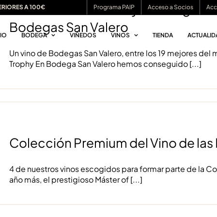
Dos medallas de oro y una de gran o
ERIORES A 100€
Programa PAIP
Acceso a Socios
Acc
Bodegas San Valero
CIO
BODEGA
VIÑEDOS
VINOS
TIENDA
ACTUALID
Un vino de Bodegas San Valero, entre los 19 mejores del
Trophy En Bodega San Valero hemos conseguido
[...]
Colección Premium del Vino de las
4 de nuestros vinos escogidos para formar parte de la C
año más, el prestigioso Máster of
[...]