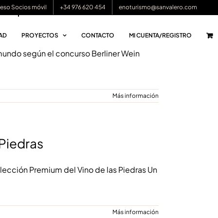
ro para los vinos de
eso Socios móvil
+34 976 620 454
enoturismo@sanvalero.com
AD
PROYECTOS
CONTACTO
MI CUENTA/REGISTRO
 mundo según el concurso Berliner Wein
Más información
 Piedras
olección Premium del Vino de las Piedras Un
Más información