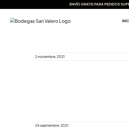
oro para los vinos de Bodegas San
Saltar
ENVÍO GRATIS PARA PEDIDOS SUP
Valero
al
contenido
INI
2 noviembre, 2021
Colección Premium del Vino de las
Piedras
24 septiembre, 2021