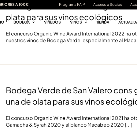
Bodegas San Valero consigue dos m
ERIORES A 100€
Programa PAIP
Acceso a Socios
Acc
plata para sus vinos ecológicos
CIO
BODEGA
VIÑEDOS
VINOS
TIENDA
ACTUALID
El concurso Organic Wine Award International 2022 ha 
nuestros vinos de Bodega Verde, especialmente al Maca
Bodega Verde de San Valero consig
una de plata para sus vinos ecológ
El concurso Organic Wine Award International 2021 ha o
Garnacha & Syrah 2020 y al blanco Macabeo 2020
[...]