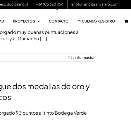
edallas de oro y una de
eso Socios móvil
+34 976 620 454
enoturismo@sanvalero.com
AD
PROYECTOS
CONTACTO
MI CUENTA/REGISTRO
otorgado muy buenas puntuaciones a
beo y al Garnacha
[...]
Más información
ue dos medallas de oro y
icos
torgado 93 puntos al tinto Bodega Verde