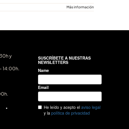
Más información
:30h y
- 14:00h.
00h.