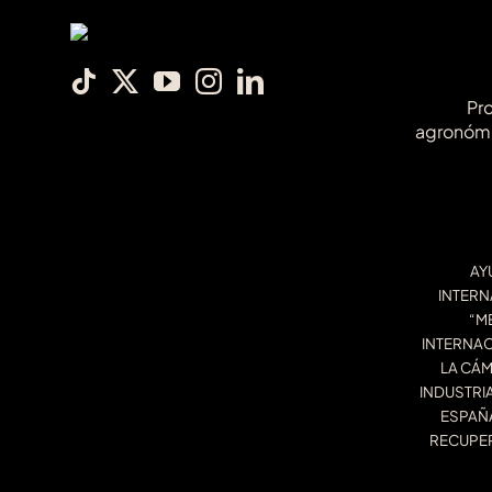
Pr
agronóm
AY
INTERN
“M
INTERNAC
LA CÁM
INDUSTRI
ESPAÑA
RECUPE