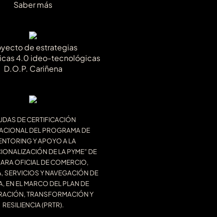
Saber más
oyecto de estrategias
icas 4.0 ideo-tecnológicas
D.O.P. Cariñena
UDAS DE CERTIFICACIÓN
ACIONAL DEL PROGRAMA DE
ENTORING Y APOYO A LA
IONALIZACIÓN DE LA PYME” DE
ARA OFICIAL DE COMERCIO,
A, SERVICIOS Y NAVEGACIÓN DE
, EN EL MARCO DEL PLAN DE
RACIÓN, TRANSFORMACIÓN Y
RESILIENCIA (PRTR).