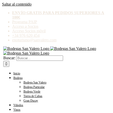
Saltar al contenido
ENVÍO GRATIS PARA PEDIDOS SUPERIORES A
100€
Programa PAIP
Acceso a Socios
Acceso Socios móvil
+34 976 620 454
enoturismo@sanvalero.com
Buscar:
Inicio
Bodega
Bodega San Valero
Bodega Particular
Bodega Verde
Tierra de Cubas
Gran Ducay
Viñedos
Vinos