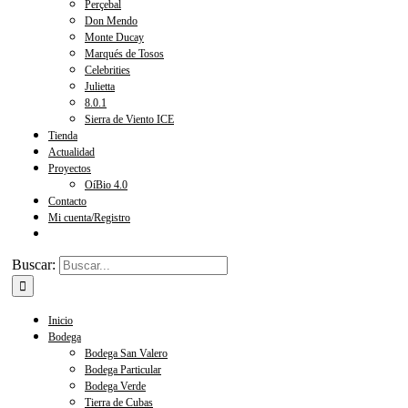
Perçebal
Don Mendo
Monte Ducay
Marqués de Tosos
Celebrities
Julietta
8.0.1
Sierra de Viento ICE
Tienda
Actualidad
Proyectos
OíBio 4.0
Contacto
Mi cuenta/Registro
Buscar:
Inicio
Bodega
Bodega San Valero
Bodega Particular
Bodega Verde
Tierra de Cubas