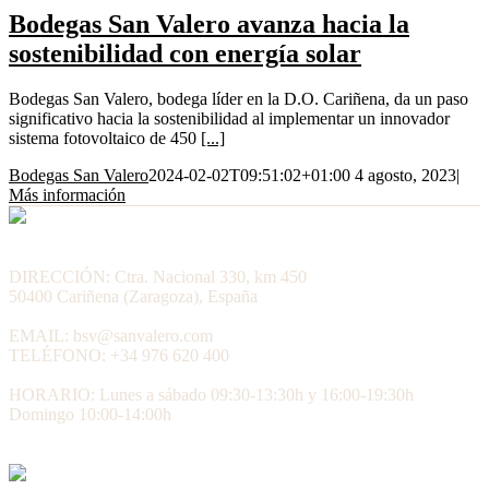
Bodegas San Valero avanza hacia la
sostenibilidad con energía solar
Bodegas San Valero, bodega líder en la D.O. Cariñena, da un paso
significativo hacia la sostenibilidad al implementar un innovador
sistema fotovoltaico de 450
[...]
Bodegas San Valero
2024-02-02T09:51:02+01:00
4 agosto, 2023
|
Más información
DIRECCIÓN: Ctra. Nacional 330, km 450
50400 Cariñena (Zaragoza), España
EMAIL: bsv@sanvalero.com
TELÉFONO: +34 976 620 400
HORARIO: Lunes a sábado 09:30-13:30h y 16:00-19:30h
Domingo 10:00-14:00h