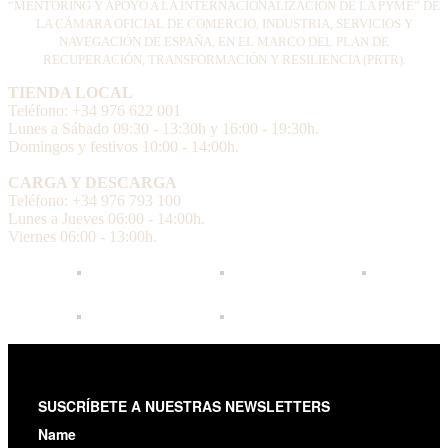
“MENTORING Y APOYO A LA INTERNACIONALIZACIÓN DE LA PYME” DE
LA CÁMARA OFICIAL DE COMERCIO, INDUSTRIA, SERVICIOS Y
NAVEGACIÓN DE ESPAÑA, EN EL MARCO DEL PLAN DE
RECUPERACIÓN, TRANSFORMACIÓN Y RESILIENCIA (PRTR).
TIENDA LOCAL
Teléfono: +34 976 622 001
Lunes a Sábado 09:30 - 13:30h y 16:00 - 19:30h.
Domingos y festivos 10:00 - 14:00h.
CARGA Y DESCARGA
Teléfono: +34 976 793 100
Lunes a Jueves 06:00 - 14:00h.
Viernes 06:00 - 13:00h.