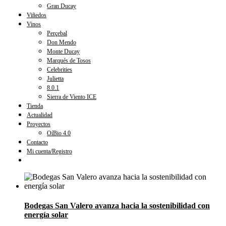
Gran Ducay
Viñedos
Vinos
Perçebal
Don Mendo
Monte Ducay
Marqués de Tosos
Celebrities
Julietta
8.0.1
Sierra de Viento ICE
Tienda
Actualidad
Proyectos
OíBio 4.0
Contacto
Mi cuenta/Registro
Bodegas San Valero avanza hacia la sostenibilidad con
energía solar