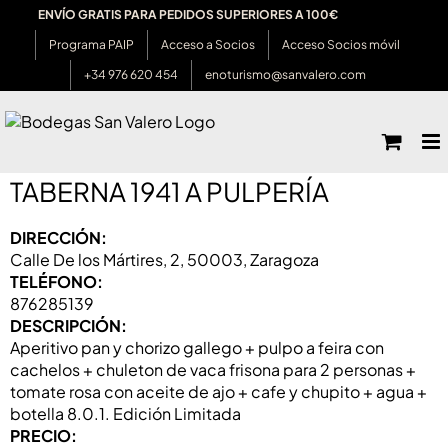
Saltar
ENVÍO GRATIS PARA PEDIDOS SUPERIORES A 100€
al
Programa PAIP
Acceso a Socios
Acceso Socios móvil
contenido
+34 976 620 454
enoturismo@sanvalero.com
TABERNA 1941 A PULPERÍA
DIRECCIÓN:
Calle De los Mártires, 2, 50003, Zaragoza
TELÉFONO:
876285139
DESCRIPCIÓN:
Aperitivo pan y chorizo gallego + pulpo a feira con
cachelos + chuleton de vaca frisona para 2 personas +
tomate rosa con aceite de ajo + cafe y chupito + agua +
botella 8.0.1. Edición Limitada
PRECIO: