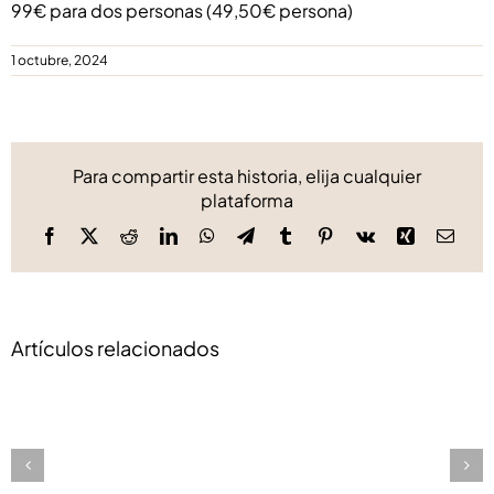
99€ para dos personas (49,50€ persona)
1 octubre, 2024
Para compartir esta historia, elija cualquier
plataforma
Facebook
X
Reddit
LinkedIn
WhatsApp
Telegram
Tumblr
Pinterest
Vk
Xing
Corre
elect
Artículos relacionados
NUEVA
VIRREINA