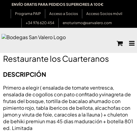
Saltar
ENVÍO GRATIS PARA PEDIDOS SUPERIORES A 100€
al
Programa PAIP
Acceso a Socios
Acceso Socios móvil
contenido
+34 976 620 454
enoturismo@sanvalero.com
Restaurante los Cuarteranos
DESCRIPCIÓN
Primero a elegir ( ensalada de tomate ventresca,
ensalada de cogollos con pato confitado yvinagreta de
frutas del bosque, tortilla de bacalao ahumado con
pimiento rojo, tabla ibericos de bellota, alcachofas con
jamon y viruta de foie, caracoles a la llauna ) + chuleton
de behiki premiun mas 45 dias maduración + botella 801
ed. Limitada