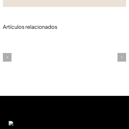
elect
Artículos relacionados
Mai
Tai
Texas