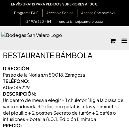
Saltar
ENVÍO GRATIS PARA PEDIDOS SUPERIORES A 100€
al
Programa PAIP
Acceso a Socios
Acceso Socios móvil
contenido
+34 976 620 454
enoturismo@sanvalero.com
RESTAURANTE BÁMBOLA
DIRECCIÓN:
Paseo de la Noria s/n 50018, Zaragoza
TELÉFONO:
605046229
DESCRIPCIÓN:
Un centro de mesa a elegir + 1 chuleton 1kg a la brasa de
vaca madurada 30 días con patatas fritas y piminetos
del piquillo + 2 postres Secreto de turrón + 2 cafés o
infusiones + botella 8.0.1. Edición Limitada
PRECIO: