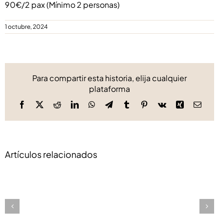
90€/2 pax (Mínimo 2 personas)
1 octubre, 2024
Para compartir esta historia, elija cualquier
plataforma
Facebook
X
Reddit
LinkedIn
WhatsApp
Telegram
Tumblr
Pinterest
Vk
Xing
Corre
elect
Artículos relacionados
NUEVA
VIRREINA