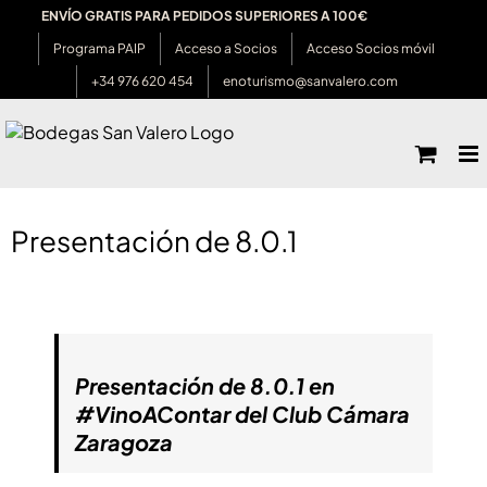
Saltar
ENVÍO GRATIS PARA PEDIDOS SUPERIORES A 100€
al
Programa PAIP
Acceso a Socios
Acceso Socios móvil
contenido
+34 976 620 454
enoturismo@sanvalero.com
Ver
imagen
Presentación de 8.0.1
más
grande
Presentación de 8.0.1 en
#VinoAContar del Club Cámara
Zaragoza