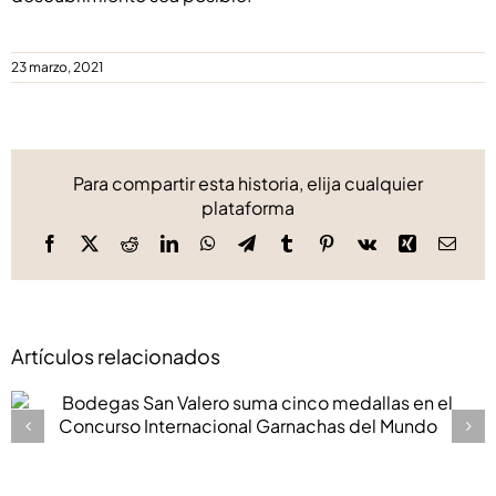
23 marzo, 2021
Para compartir esta historia, elija cualquier
plataforma
Facebook
X
Reddit
LinkedIn
WhatsApp
Telegram
Tumblr
Pinterest
Vk
Xing
Corre
elect
Artículos relacionados
Bodegas San Valero suma cinco medallas en el
Concurso Internacional Garnachas del Mundo