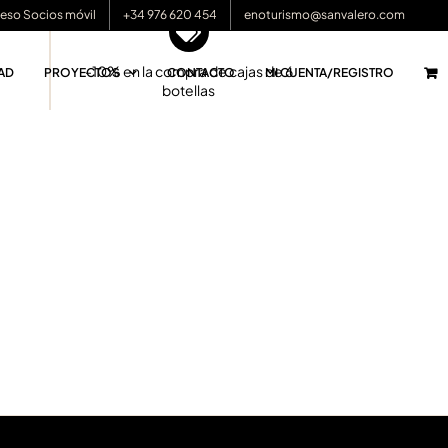
eso Socios móvil
+34 976 620 454
enoturismo@sanvalero.com
-10% en la compra de cajas de 6
AD
PROYECTOS
CONTACTO
MI CUENTA/REGISTRO
botellas