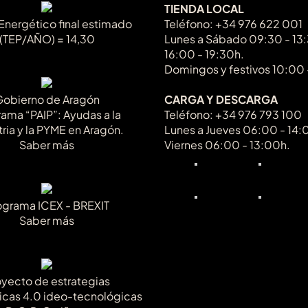
TIENDA LOCAL
Las
Energético final estimado
Teléfono: +34 976 622 001
opciones
(TEP/AÑO) = 14,30
Lunes a Sábado 09:30 - 13
se
16:00 - 19:30h.
pueden
Domingos y festivos 10:00 
elegir
en
Gobierno de Aragón
CARGA Y DESCARGA
la
ama “PAIP”: Ayudas a la
Teléfono: +34 976 793 100
página
tria y la PYME en Aragón.
Lunes a Jueves 06:00 - 14:
de
Saber más
Viernes 06:00 - 13:00h.
producto
ograma ICEX - BREXIT
Saber más
oyecto de estrategias
icas 4.0 ideo-tecnológicas