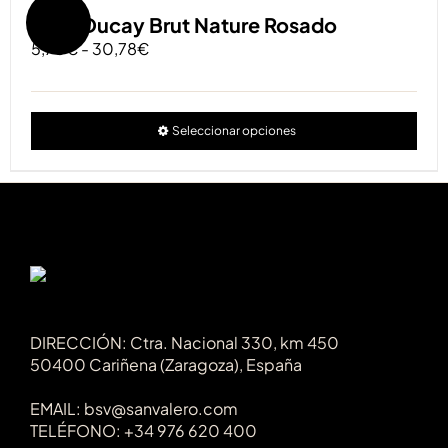
Las
Oferta!
Gran Ducay Brut Nature Rosado
opc
Rango
5,70
€
-
30,78
€
se
de
pue
precios:
eleg
desde
en
Est
Seleccionar opciones
5,70€
la
pro
hasta
pág
tien
30,78€
de
múlt
pro
vari
Las
opc
se
pue
eleg
en
DIRECCIÓN: Ctra. Nacional 330, km 450
la
50400 Cariñena (Zaragoza), España
pág
de
EMAIL: bsv@sanvalero.com
pro
TELÉFONO: +34 976 620 400