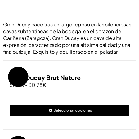
Gran Ducay nace tras un largo reposo en las silenciosas
cavas subterráneas de la bodega, en el corazón de
Cariñena (Zaragoza). Gran Ducay es un cava de alta
expresión, caracterizado por una altísima calidad y una
fina burbuja. Exquisito y equilibrado en el paladar.
Oferta!
Gran Ducay Brut Nature
Rango
5,70
€
-
30,78
€
de
precios:
desde
Est
Seleccionar opciones
5,70€
pro
hasta
tien
30,78€
múlt
vari