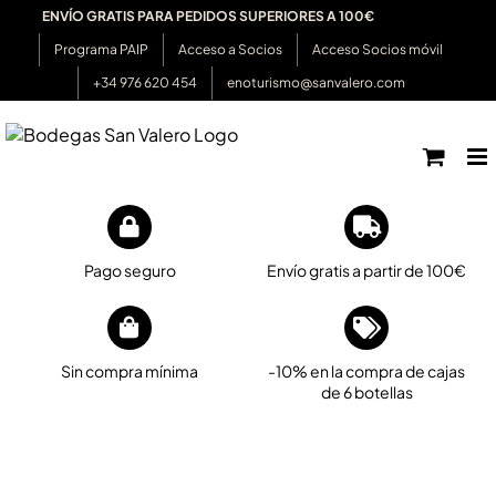
Saltar
ENVÍO GRATIS PARA PEDIDOS SUPERIORES A 100€
al
Programa PAIP
Acceso a Socios
Acceso Socios móvil
contenido
+34 976 620 454
enoturismo@sanvalero.com
Pago seguro
Envío gratis a partir de 100€
Sin compra mínima
-10% en la compra de cajas
de 6 botellas