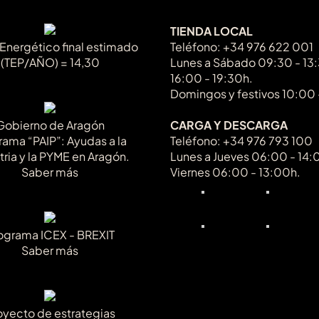
variantes.
variantes
Las
Las
TIENDA LOCAL
opciones
opcione
 Energético final estimado
Teléfono: +34 976 622 001
se
se
(TEP/AÑO) = 14,30
Lunes a Sábado 09:30 - 13
pueden
pueden
16:00 - 19:30h.
elegir
elegir
Domingos y festivos 10:00 
en
en
la
la
Gobierno de Aragón
CARGA Y DESCARGA
página
página
rama “PAIP”: Ayudas a la
Teléfono: +34 976 793 100
de
de
tria y la PYME en Aragón.
Lunes a Jueves 06:00 - 14:
producto
product
Saber más
Viernes 06:00 - 13:00h.
ograma ICEX - BREXIT
Saber más
oyecto de estrategias