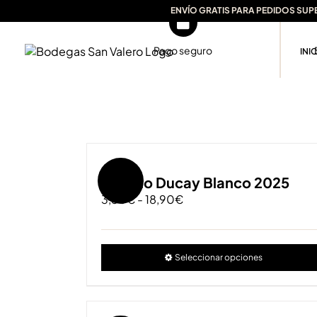
Saltar
ENVÍO GRATIS PARA PEDIDOS SUP
al
contenido
Pago seguro
INI
Oferta!
Castillo Ducay Blanco 2025
Rango
3,50
€
-
18,90
€
de
precios:
desde
Seleccionar opciones
3,50€
hasta
18,90€