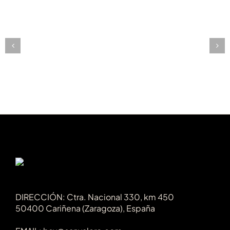
Mai
Tai
Texas
DIRECCIÓN: Ctra. Nacional 330, km 450
50400 Cariñena (Zaragoza), España