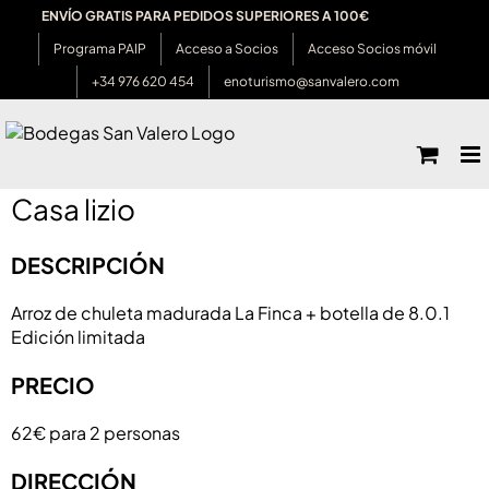
Saltar
ENVÍO GRATIS PARA PEDIDOS SUPERIORES A 100€
al
Programa PAIP
Acceso a Socios
Acceso Socios móvil
contenido
+34 976 620 454
enoturismo@sanvalero.com
Casa lizio
DESCRIPCIÓN
Arroz de chuleta madurada La Finca + botella de 8.0.1
Edición limitada
PRECIO
62€ para 2 personas
DIRECCIÓN