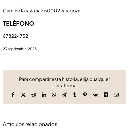
Camino la raya san 50002 zaragoza
TELÉFONO
678224752
23 septiembre, 2025
Para compartir esta historia, elija cualquier
plataforma
Facebook
X
Reddit
LinkedIn
WhatsApp
Telegram
Tumblr
Pinterest
Vk
Xing
Corre
elect
Artículos relacionados