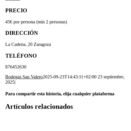
PRECIO
45€ por persona (min 2 personas)
DIRECCIÓN
La Cadena, 20 Zaragoza
TELÉFONO
876452630
Bodegas San Valero
2025-09-23T14:43:11+02:00
23 septiembre,
2025
|
Para compartir esta historia, elija cualquier plataforma
Facebook
X
Reddit
LinkedIn
WhatsApp
Telegram
Tumblr
Pinterest
Vk
Xing
Correo
Artículos relacionados
electrónico