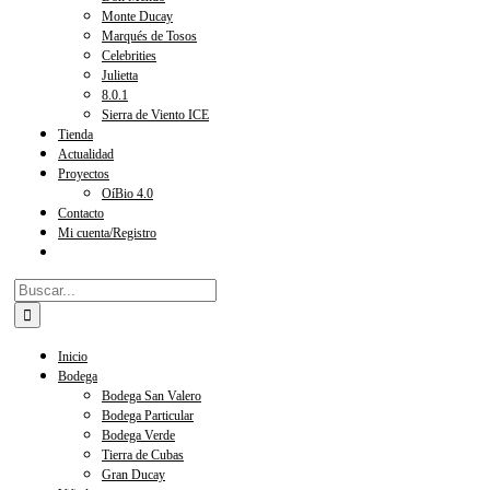
Monte Ducay
Marqués de Tosos
Celebrities
Julietta
8.0.1
Sierra de Viento ICE
Tienda
Actualidad
Proyectos
OíBio 4.0
Contacto
Mi cuenta/Registro
Buscar:
Inicio
Bodega
Bodega San Valero
Bodega Particular
Bodega Verde
Tierra de Cubas
Gran Ducay