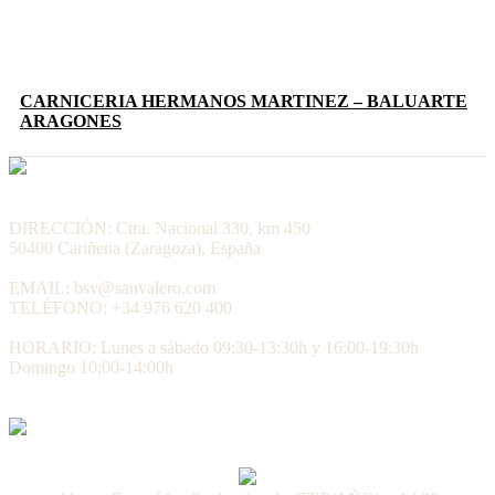
CARNICERIA HERMANOS MARTINEZ – BALUARTE
ARAGONES
DIRECCIÓN: Ctra. Nacional 330, km 450
50400 Cariñena (Zaragoza), España
EMAIL: bsv@sanvalero.com
TELÉFONO: +34 976 620 400
HORARIO: Lunes a sábado 09:30-13:30h y 16:00-19:30h
Domingo 10:00-14:00h