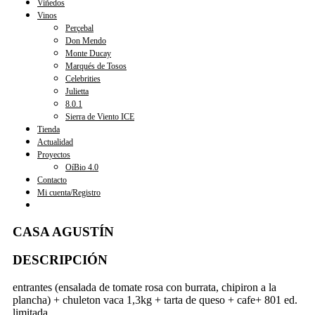
Viñedos
Vinos
Perçebal
Don Mendo
Monte Ducay
Marqués de Tosos
Celebrities
Julietta
8.0.1
Sierra de Viento ICE
Tienda
Actualidad
Proyectos
OíBio 4.0
Contacto
Mi cuenta/Registro
CASA AGUSTÍN
DESCRIPCIÓN
entrantes (ensalada de tomate rosa con burrata, chipiron a la
plancha) + chuleton vaca 1,3kg + tarta de queso + cafe+ 801 ed.
limitada