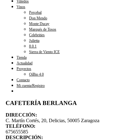
Viñedos
Vinos
Perçebal
Don Mendo
Monte Ducay
Marqués de Tosos
Celebrities
Julietta
8.0.1
Sierra de Viento ICE
Tienda
Actualidad
Proyectos
OíBio 4.0
Contacto
Mi cuenta/Registro
CAFETERÍA BERLANGA
DIRECCIÓN:
C. Martín Cortés, 20, Delicias, 50005 Zaragoza
TELÉFONO:
675655585
DESCRIPCIÓN: