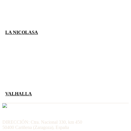
LA NICOLASA
VALHALLA
DIRECCIÓN: Ctra. Nacional 330, km 450
50400 Cariñena (Zaragoza), España