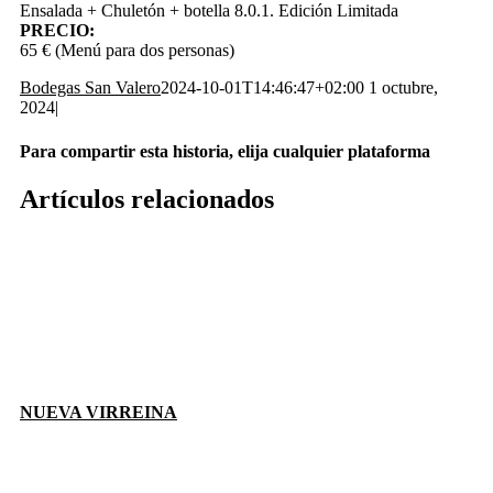
Ensalada + Chuletón + botella 8.0.1. Edición Limitada
PRECIO:
65 € (Menú para dos personas)
Bodegas San Valero
2024-10-01T14:46:47+02:00
1 octubre,
2024
|
Para compartir esta historia, elija cualquier plataforma
Facebook
X
Reddit
LinkedIn
WhatsApp
Telegram
Tumblr
Pinterest
Vk
Xing
Correo
Artículos relacionados
electrónico
NUEVA VIRREINA