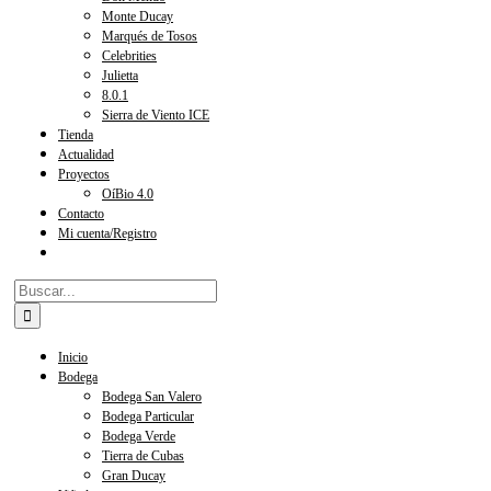
Monte Ducay
Marqués de Tosos
Celebrities
Julietta
8.0.1
Sierra de Viento ICE
Tienda
Actualidad
Proyectos
OíBio 4.0
Contacto
Mi cuenta/Registro
Buscar:
Inicio
Bodega
Bodega San Valero
Bodega Particular
Bodega Verde
Tierra de Cubas
Gran Ducay