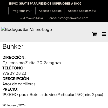
Saltar
ENVÍO GRATIS PARA PEDIDOS SUPERIORES A 100€
al
Programa PAIP
Acceso a Socios
Acceso Socios móvil
contenido
+34 976 620 454
enoturismo@sanvalero.com
Bunker
DIRECCIÓN:
C/ Jeronimo Zurita, 20, Zaragoza
TELÉFONO:
976 39 08 23
DESCRIPCIÓN:
Arroz de carrilleras
PRECIO:
19,00€ / pax + Botella de vino Particular 15€ (mín. 2 pax)
20 febrero, 2024