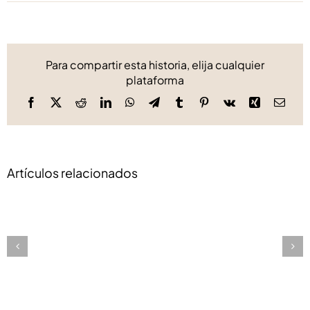
Para compartir esta historia, elija cualquier
plataforma
Facebook
X
Reddit
LinkedIn
WhatsApp
Telegram
Tumblr
Pinterest
Vk
Xing
Corre
elect
Artículos relacionados
Restaurante
El
Puerto
de
Santa
María