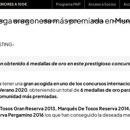
ERIORES A 100€
Programa PAIP
Acceso a Socios
Acc
ega aragonesa más premiada en Mund
CIO
BODEGA
VIÑEDOS
VINOS
TIENDA
ACTUALID
n obtenido 6 medallas de oro en este prestigioso concur
a tener una
gran acogida en uno de los concursos internaci
 Verano 2020
, obteniendo un total de
6 medallas de oro para
 comunidad más premiadas.
Tosos Gran Reserva 2013, Marqués De Tosos Reserva 2014, 
erva Pergamino 2016
los que han conseguido la deseada med