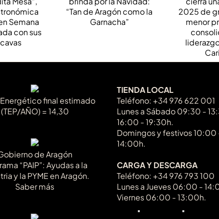
vendimi
ruta
por la Navidad:
gran c
mica por
“Tan de Aragón
menor p
n Semana
como la Garnacha”
consol
aridada
liderazgo
vinos y
Car
as
TIENDA LOCAL
 Energético final estimado
Teléfono: +34 976 622 001
(TEP/AÑO) = 14,30
Lunes a Sábado 09:30 - 13
16:00 - 19:30h.
Domingos y festivos 10:00 
14:00h.
Gobierno de Aragón
rama “PAIP”: Ayudas a la
CARGA Y DESCARGA
tria y la PYME en Aragón.
Teléfono: +34 976 793 100
Saber más
Lunes a Jueves 06:00 - 14:
Viernes 06:00 - 13:00h.