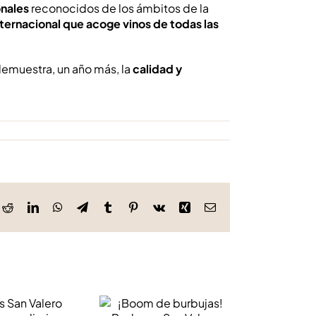
onales
reconocidos de los ámbitos de la
ternacional que acoge vinos de todas las
demuestra, un año más, la
calidad y
ok
Reddit
LinkedIn
WhatsApp
Telegram
Tumblr
Pinterest
Vk
Xing
Correo
electrónico
¡Boom de
gas San
burbujas! Bodegas
cierra una