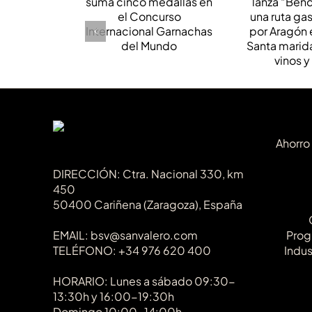
medallas en el
una 
Concurso
gastronó
Internacional
Aragón e
Garnachas del
Santa m
Mundo
con sus 
cav
Ahorro
DIRECCIÓN: Ctra. Nacional 330, km
450
50400 Cariñena (Zaragoza), España
EMAIL: bsv@sanvalero.com
Prog
TELÉFONO: +34 976 620 400
Indus
HORARIO: Lunes a sábado 09:30-
13:30h y 16:00-19:30h
Domingo 10:00-14:00h