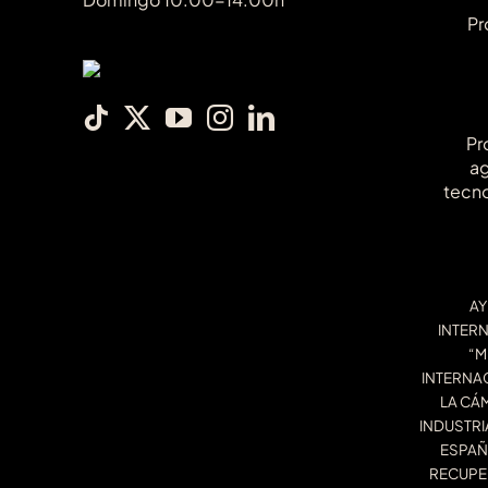
Pr
Pr
ag
tecno
AY
INTER
“M
INTERNAC
LA CÁ
INDUSTRI
ESPAÑ
RECUPE