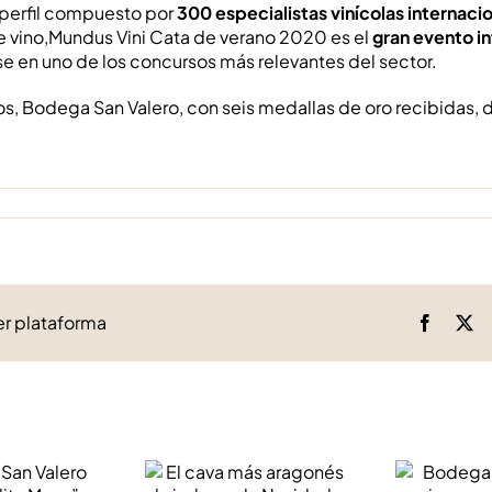
 perfil compuesto por
300 especialistas vinícolas internaci
 de vino,Mundus Vini Cata de verano 2020 es el
gran evento in
 en uno de los concursos más relevantes del sector.
s, Bodega San Valero, con seis medallas de oro recibidas, 
ier plataforma
Facebo
X
s San
Bode
 lanza
El cava más
Valero 
 Mesa”,
aragonés brinda