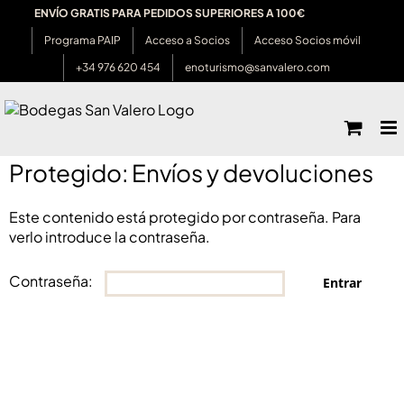
Saltar
ENVÍO GRATIS PARA PEDIDOS SUPERIORES A 100€
al
Programa PAIP
Acceso a Socios
Acceso Socios móvil
contenido
+34 976 620 454
enoturismo@sanvalero.com
Protegido: Envíos y devoluciones
Este contenido está protegido por contraseña. Para
verlo introduce la contraseña.
Contraseña: