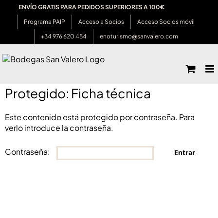
Saltar
ENVÍO GRATIS PARA PEDIDOS SUPERIORES A 100€
al
Programa PAIP
Acceso a Socios
Acceso Socios móvil
contenido
+34 976 620 454
enoturismo@sanvalero.com
Protegido: Ficha técnica
Este contenido está protegido por contraseña. Para
verlo introduce la contraseña.
Contraseña: