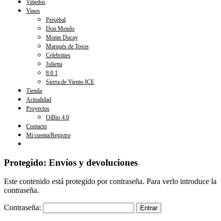
Viñedos
Vinos
Perçebal
Don Mendo
Monte Ducay
Marqués de Tosos
Celebrities
Julietta
8.0.1
Sierra de Viento ICE
Tienda
Actualidad
Proyectos
OíBio 4.0
Contacto
Mi cuenta/Registro
Protegido: Envíos y devoluciones
Este contenido está protegido por contraseña. Para verlo introduce la
contraseña.
Contraseña: