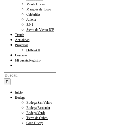
Monte Ducay
Marqués de Tosos
Celebrities
Julietta
8.0.1
Sierra de Viento ICE
Tienda
Actualidad
Proyectos
OíBio 4.0
Contacto
Mi cuenta/Registro
Buscar:
Inicio
Bodega
Bodega San Valero
Bodega Particular
Bodega Verde
Tierra de Cubas
Gran Ducay