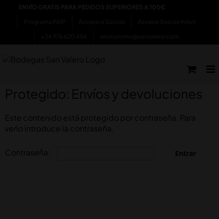
Saltar
ENVÍO GRATIS PARA PEDIDOS SUPERIORES A 100€
al
Programa PAIP
Acceso a Socios
Acceso Socios móvil
contenido
+34 976 620 454
enoturismo@sanvalero.com
Protegido: Envíos y devoluciones
Este contenido está protegido por contraseña. Para
verlo introduce la contraseña.
Contraseña: