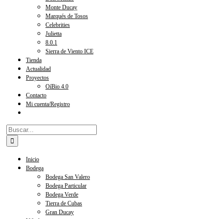
Monte Ducay
Marqués de Tosos
Celebrities
Julietta
8.0.1
Sierra de Viento ICE
Tienda
Actualidad
Proyectos
OíBio 4.0
Contacto
Mi cuenta/Registro
Buscar:
Inicio
Bodega
Bodega San Valero
Bodega Particular
Bodega Verde
Tierra de Cubas
Gran Ducay