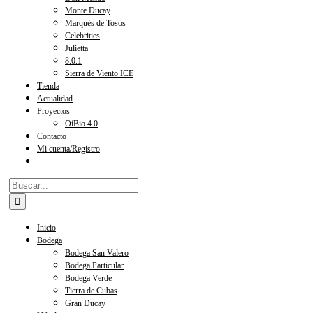
Monte Ducay
Marqués de Tosos
Celebrities
Julietta
8.0.1
Sierra de Viento ICE
Tienda
Actualidad
Proyectos
OíBio 4.0
Contacto
Mi cuenta/Registro
Buscar:
Inicio
Bodega
Bodega San Valero
Bodega Particular
Bodega Verde
Tierra de Cubas
Gran Ducay