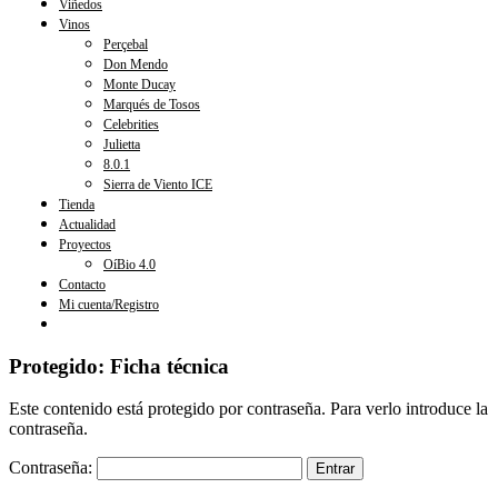
Viñedos
Vinos
Perçebal
Don Mendo
Monte Ducay
Marqués de Tosos
Celebrities
Julietta
8.0.1
Sierra de Viento ICE
Tienda
Actualidad
Proyectos
OíBio 4.0
Contacto
Mi cuenta/Registro
Protegido: Ficha técnica
Este contenido está protegido por contraseña. Para verlo introduce la
contraseña.
Contraseña: